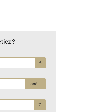
tiez ?
€
années
%