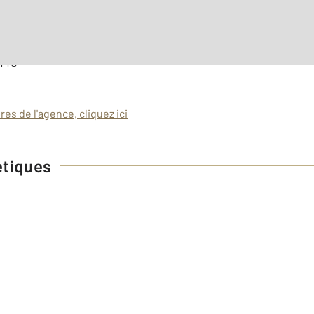
 sur justificatif
 TTC
es de l'agence, cliquez ici
étiques