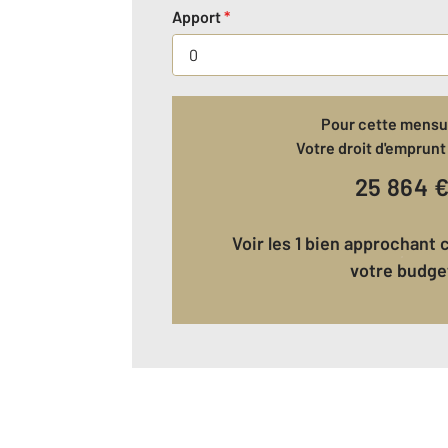
Apport
*
Pour cette mensua
Votre droit d'emprunt 
25 864
Voir les 1 bien approchant correspondant à
votre budge