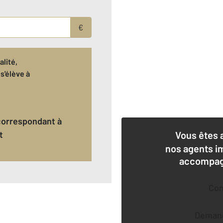
€
lité,
s'élève à
€
t
Vous êtes 
nos agents i
accompagn
Co
Deman