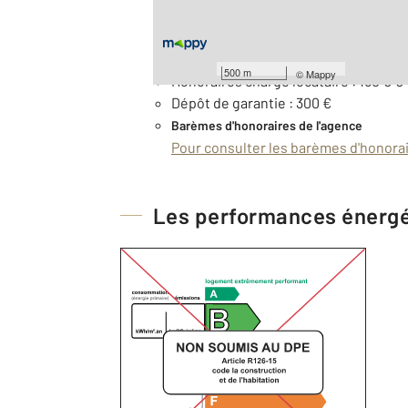
Loyer de base : 150 € par mois
Remboursement des charges locatives
500 m
©
Mappy
Honoraires charge locataire : 150 € €
Dépôt de garantie : 300 €
Barèmes d'honoraires de l'agence
Pour consulter les barèmes d'honorair
Les performances énerg