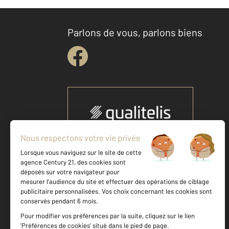
Parlons de vous, parlons biens
Votre agence est notée
Achat
Location
Vente
Gestion
9,3
/
10
9,0/10