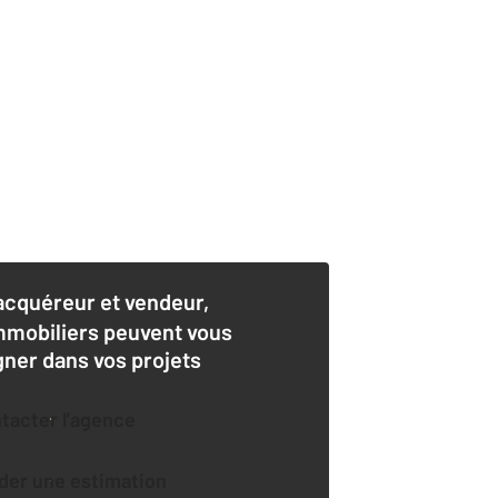
acquéreur et vendeur,
mmobiliers peuvent vous
er dans vos projets
ntacter l'agence
der une estimation