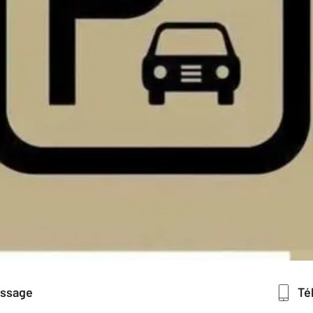
essage
T